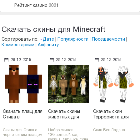
Рейтинг казино 2021
Скачать скины для Minecraft
Сортировать по:
Дате
|
Популярности
|
Посещаемости
|
Комментариям
|
Алфавиту
28-12-2015
28-12-2015
28-12-2015
Скачать плащ для
Скачать скины
Скачать скин
Стива в
животных для
Террориста для
Майнкрафт (скин)
Майнкрафт
Майнкрафт
Скины для Стива с
Набор скинов
Скин Бен Ладена.
черно-синим плащом.
"Животные": кот,
курица, лягушка, сова,