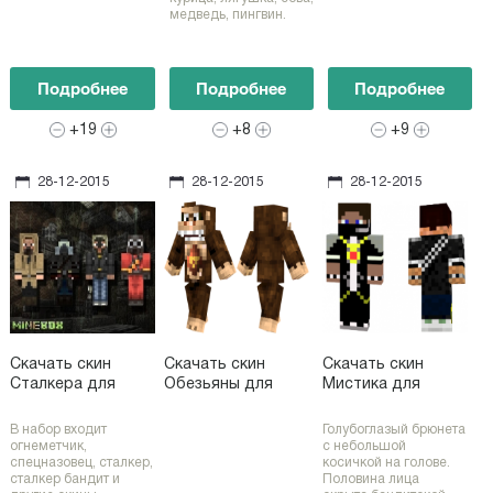
медведь, пингвин.
Подробнее
Подробнее
Подробнее
+19
+8
+9
28-12-2015
28-12-2015
28-12-2015
Скачать скин
Скачать скин
Скачать скин
Сталкера для
Обезьяны для
Мистика для
Майнкрафт
Майнкрафт
Майнкрафт
В набор входит
Голубоглазый брюнета
огнеметчик,
с небольшой
спецназовец, сталкер,
косичкой на голове.
сталкер бандит и
Половина лица