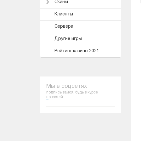
Скины
Клиенты
Сервера
Другие игры
Рейтинг казино 2021
Мы в соцсетях
подписывайся, будь в курсе
новостей
сериалы