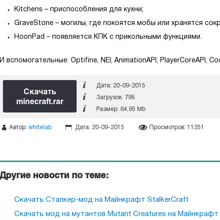
Kitchens – приспособления для кухни;
GraveStone – могилы, где покоятся мобы или хранятся сок
HoonPad – появляется КПК с прикольными функциями.
И вспомогательные: Optifine, NEI, AnimationAPI, PlayerCoreAPI, C
Дата: 20-09-2015
Скачать
Загрузок: 795
minecraft.rar
Размер: 64,95 Mb
Автор:
whitelab
Дата: 20-09-2015
Просмотров:
11251
Другие новости по теме:
Скачать Сталкер-мод на Майнкрафт StalkerCraft
Скачать мод на мутантов Mutant Creatures на Майнкрафт 