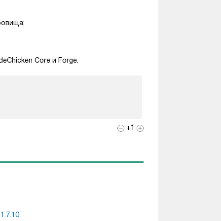
ровища;
odeChicken Core и Forge.
+1
1.7.10