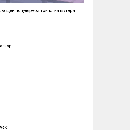
священ популярной трилогии шутера
алкер;
чек;